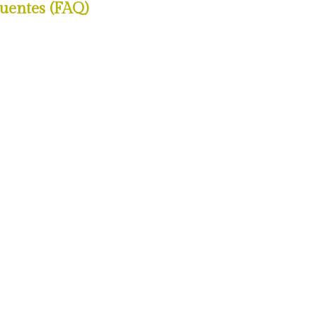
uentes (FAQ)
iculado
Articulado - Informações