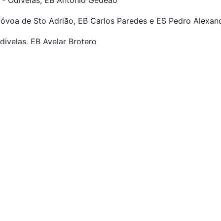
 - Odivelas, EB António Gedeão
óvoa de Sto Adrião, EB Carlos Paredes e ES Pedro Alexan
ivelas, EB Avelar Brotero
divelas, EB Moinhos da Arroja
D.Dinis
ontinha, ES Braamcamp Freire
fra e Lisboa (informação junto da secretaria)
Portaria n.º 229-A/2018 Articulado Secundário
Cursos