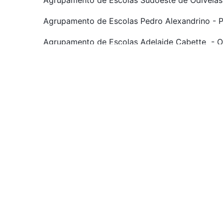
Agrupamento de Escolas Sudoeste de Odivelas
Agrupamento de Escolas Pedro Alexandrino - P
Agrupamento de Escolas Adelaide Cabette - Od
Agrupamento de Escolas Moinhos da Arroja - O
Agrupamento de Escolas D.Dinis - Odivelas, EB 
Agrupamento de Escolas Braamcamp Freire - P
Outros agrupamentos no Concelho de Loures, Ma
DOCUMENTOS
⸻
Portaria n.º 223-A/2018 Articulado Básico