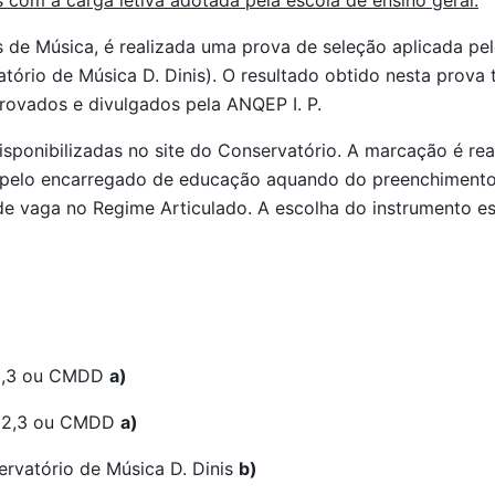
 com a carga letiva adotada pela escola de ensino geral.
 de Música, é realizada uma prova de seleção aplicada pe
rio de Música D. Dinis). O resultado obtido nesta prova t
provados e divulgados pela ANQEP I. P.
isponibilizadas no site do Conservatório. A marcação é rea
o pelo encarregado de educação aquando do preenchimento d
de vaga no Regime Articulado. A escolha do instrumento es
ou CMDD
a)
B 2,3 ou CMDD
a)
e Música D. Dinis
b)