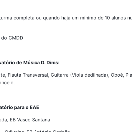
e turma completa ou quando haja um mínimo de 10 alunos n
es do CMDD
tório de Música D. Dinis:
ote, Flauta Transversal, Guitarra (Viola dedilhada), Oboé, 
loncelo.
tório para o EAE
ada, EB Vasco Santana