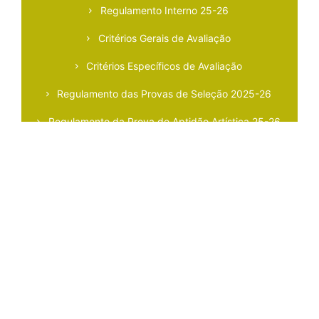
Regulamento Interno 25-26
Critérios Gerais de Avaliação
Critérios Específicos de Avaliação
Regulamento das Provas de Seleção 2025-26
Regulamento da Prova de Aptidão Artística 25-26
Plano de Prevenção de Riscos de Corrupção e
Infrações Conexas/Código de Boa Conduta
Curso de Iniciação/Regulamento das Provas de
Aptidão 25-26
DOCUMENTOS
⸻
Plano anual de Atividades 2025-26