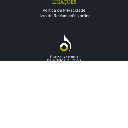
LIGAÇÕES
Política de Privacidade
Livro de Reclamações online
CONTACTOS
Rua José Fontana - Bairro S. José
2620-071 Póvoa de Santo Adrião
Tel.:
(+351) 219 375 774
E-Mail:
geral@conservatorio-dinis.pt