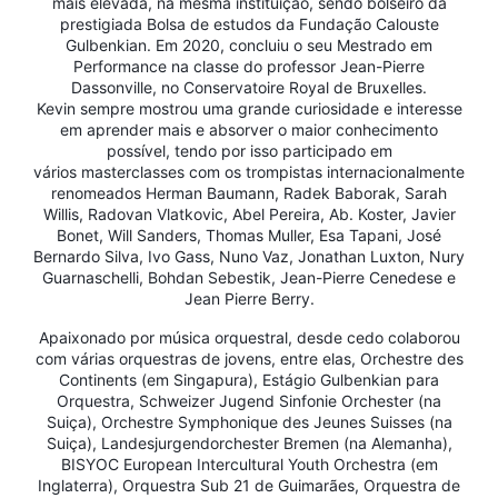
mais elevada, na mesma instituição, sendo bolseiro da
prestigiada Bolsa de estudos da Fundação Calouste
Gulbenkian. Em 2020, concluiu o seu Mestrado em
Performance na classe do professor Jean-Pierre
Dassonville, no Conservatoire Royal de Bruxelles.
Kevin sempre mostrou uma grande curiosidade e interesse
em aprender mais e absorver o maior conhecimento
possível, tendo por isso participado em
vários masterclasses com os trompistas internacionalmente
renomeados Herman Baumann, Radek Baborak, Sarah
Willis, Radovan Vlatkovic, Abel Pereira, Ab. Koster, Javier
Bonet, Will Sanders, Thomas Muller, Esa Tapani, José
Bernardo Silva, Ivo Gass, Nuno Vaz, Jonathan Luxton, Nury
Guarnaschelli, Bohdan Sebestik, Jean-Pierre Cenedese e
Jean Pierre Berry.
Apaixonado por música orquestral, desde cedo colaborou
com várias orquestras de jovens, entre elas, Orchestre des
Continents (em Singapura), Estágio Gulbenkian para
Orquestra, Schweizer Jugend Sinfonie Orchester (na
Suiça), Orchestre Symphonique des Jeunes Suisses (na
Suiça), Landesjurgendorchester Bremen (na Alemanha),
BISYOC European Intercultural Youth Orchestra (em
Inglaterra), Orquestra Sub 21 de Guimarães, Orquestra de