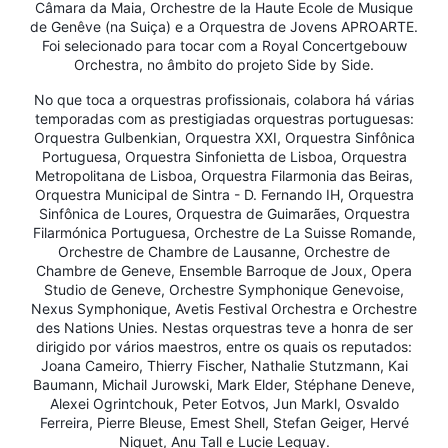
Câmara da Maia, Orchestre de la Haute Ecole de Musique
de Genêve (na Suiça) e a Orquestra de Jovens APROARTE.
Foi selecionado para tocar com a Royal Concertgebouw
Orchestra, no âmbito do projeto Side by Side.
No que toca a orquestras profissionais, colabora há várias
temporadas com as prestigiadas orquestras portuguesas:
Orquestra Gulbenkian, Orquestra XXI, Orquestra Sinfônica
Portuguesa, Orquestra Sinfonietta de Lisboa, Orquestra
Metropolitana de Lisboa, Orquestra Filarmonia das Beiras,
Orquestra Municipal de Sintra - D. Fernando IH, Orquestra
Sinfônica de Loures, Orquestra de Guimarães, Orquestra
Filarmónica Portuguesa, Orchestre de La Suisse Romande,
Orchestre de Chambre de Lausanne, Orchestre de
Chambre de Geneve, Ensemble Barroque de Joux, Opera
Studio de Geneve, Orchestre Symphonique Genevoise,
Nexus Symphonique, Avetis Festival Orchestra e Orchestre
des Nations Unies. Nestas orquestras teve a honra de ser
dirigido por vários maestros, entre os quais os reputados:
Joana Cameiro, Thierry Fischer, Nathalie Stutzmann, Kai
Baumann, Michail Jurowski, Mark Elder, Stéphane Deneve,
Alexei Ogrintchouk, Peter Eotvos, Jun Markl, Osvaldo
Ferreira, Pierre Bleuse, Emest Shell, Stefan Geiger, Hervé
Niquet, Anu Tall e Lucie Leguay.