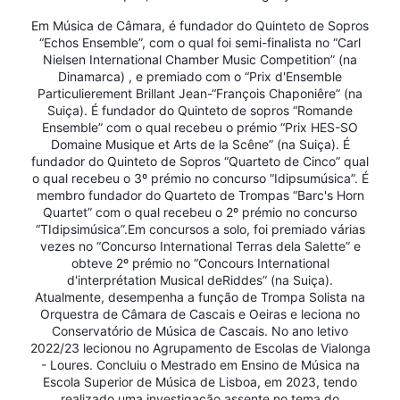
Em Música de Câmara, é fundador do Quinteto de Sopros
“Echos Ensemble”, com o qual foi semi-finalista no “Carl
Nielsen International Chamber Music Competition” (na
Dinamarca) , e premiado com o “Prix d'Ensemble
Particulierement Brillant Jean-“François Chaponiêre” (na
Suiça). É fundador do Quinteto de sopros “Romande
Ensemble” com o qual recebeu o prémio “Prix HES-SO
Domaine Musique et Arts de la Scêne” (na Suiça). É
fundador do Quinteto de Sopros “Quarteto de Cinco” qual
o qual recebeu o 3º prémio no concurso “Idipsumúsica”. É
membro fundador do Quarteto de Trompas “Barc's Horn
Quartet” com o qual recebeu o 2º prémio no concurso
“TIdipsimúsica”.Em concursos a solo, foi premiado várias
vezes no “Concurso International Terras dela Salette” e
obteve 2º prémio no “Concours International
d'interprétation Musical deRiddes” (na Suiça).
Atualmente, desempenha a função de Trompa Solista na
Orquestra de Câmara de Cascais e Oeiras e leciona no
Conservatório de Música de Cascais. No ano letivo
2022/23 lecionou no Agrupamento de Escolas de Vialonga
- Loures. Concluiu o Mestrado em Ensino de Música na
Escola Superior de Música de Lisboa, em 2023, tendo
realizado uma investigação assente no tema do