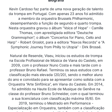
Biografia
Kevin Cardoso faz parte de uma nova geração de talento
da trompa em Portugal. Com apenas 23 anos foi admitido
a membro da orquestra Brussels Philharmonic,
desempenhando a função de segundo e quarto trompa.
Nesta orquestra gravou o álbum “Voice of Hope” - Camille
Thomas, com aprestigiada editora “Deutsche
Grammophon”; o álbum “Concertos for Piano, Cello and
Harp” - Robert Groslot, para a editora “Naxos Records” e “A
Symphonic Journey from Philly to Utopia” - Dirk Brossé.
Natural de Resende, Viseu, iniciou os estudos de trompa
na Escola Profissional de Música de Viana do Castelo, em
2009, com o professor Nuno Costa e mais tarde com o
professor Bruno Rafael. Terminou os seus estudos com a
classificação mais elevada (20/20), sendo o melhor aluno
do ano e convidado para se apresentar como solista com a
Orquestra “Arte Sinfônica”, em Viana do Castelo. Em 2014,
foi admitido na Haute Ecole de Musique de Genêve na
classe do professor Bruno Schneider, com o qual terminou
a sua licenciatura com classificação máxima (6/6). Em
2019, terminou o Mestrado em Performance -
Especialização em Orquestra, também com a classificação